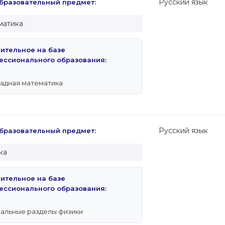
Русский язык
разовательный предмет:
матика
пительное на базе
ессионального образования:
адная математика
Русский язык
разовательный предмет:
ка
пительное на базе
ессионального образования:
альные разделы физики