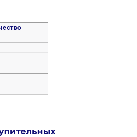
чество
тупительных