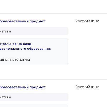
Русский язык
разовательный предмет:
матика
пительное на базе
ессионального образования:
адная математика
Русский язык
разовательный предмет:
матика