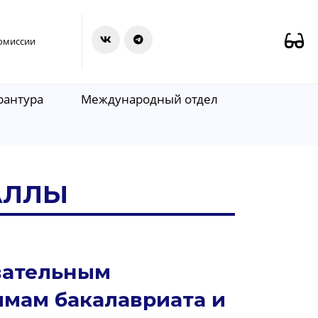
омиссии
рантура
Международный отдел
АЛЛЫ
вательным
ммам бакалавриата и