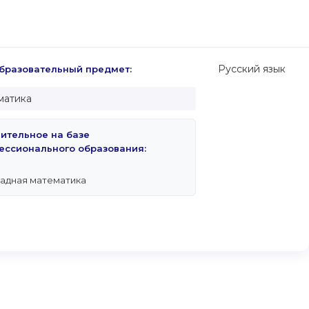
Русский язык
разовательный предмет:
матика
пительное на базе
ессионального образования:
адная математика