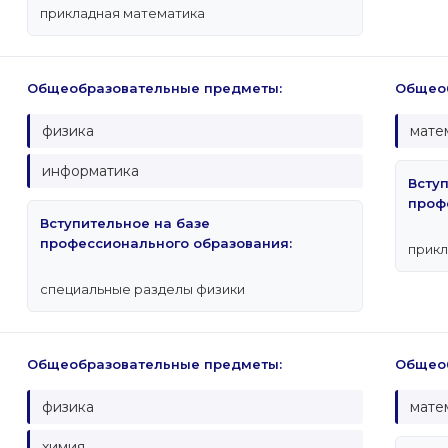
прикладная математика
Общеобразовательные предметы:
Общеоб
физика
мате
информатика
Всту
проф
Вступительное на базе
профессионального образования:
прикл
специальные разделы физики
Общеобразовательные предметы:
Общеоб
физика
мате
химия