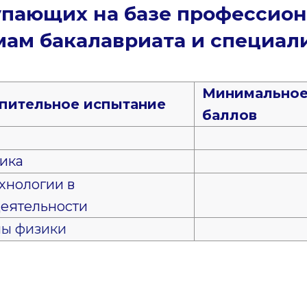
упающих на базе профессион
ммам бакалавриата и специал
Минимальное
упительное испытание
баллов
ика
хнологии в
еятельности
лы физики