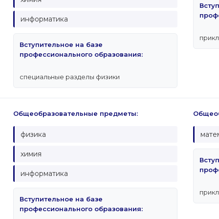
Всту
проф
информатика
прикл
Вступительное на базе
профессионального образования:
специальные разделы физики
Общеобразовательные предметы:
Общеоб
физика
мате
химия
Всту
проф
информатика
прикл
Вступительное на базе
профессионального образования: